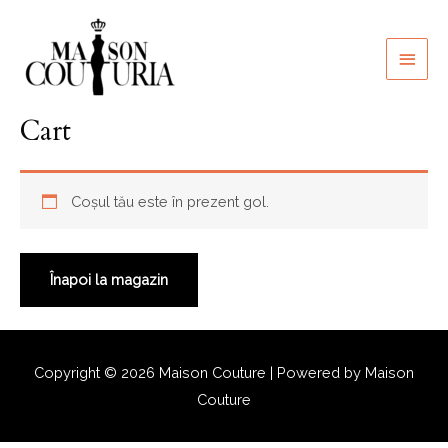
Skip
to
Main
content
Men
Cart
Coșul tău este în prezent gol.
Înapoi la magazin
Copyright © 2026
Maison Couture
| Powered by
Maison
Couture