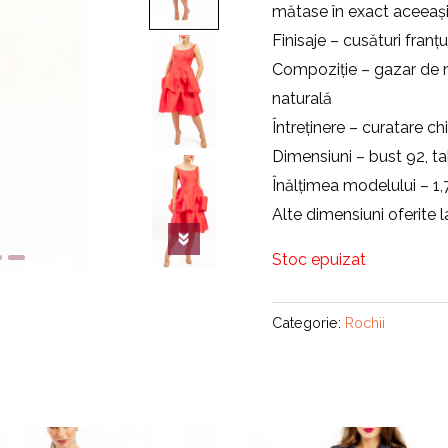
mătase în exact aceeași 
Finisaje – cusături fran
Compoziție – gazar de 
naturală
Întreținere – curatare ch
Dimensiuni – bust 92, ta
Înălțimea modelului – 1
Alte dimensiuni oferite l
Stoc epuizat
Categorie:
Rochii