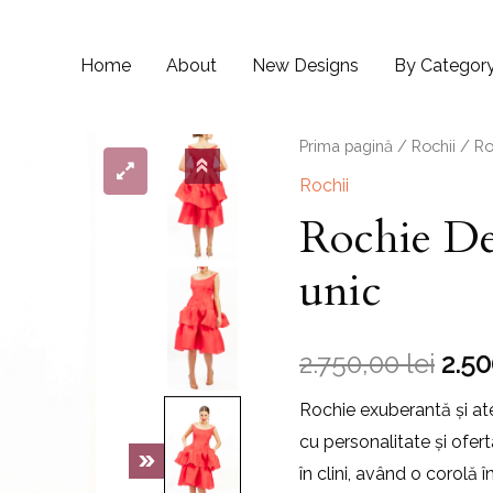
Home
About
New Designs
By Categor
Prima pagină
/
Rochii
/ Ro
Rochii
Rochie De
unic
2.750,00
lei
2.5
Rochie exuberantă și at
cu personalitate și ofert
în clini, având o corolă