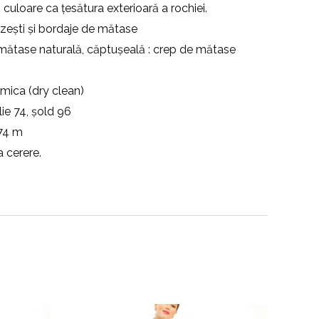
culoare ca țesătura exterioară a rochiei.
țuzești și bordaje de mătase
mătase naturală, căptușeală : crep de mătase
imica (dry clean)
lie 74, șold 96
,74 m
a cerere.