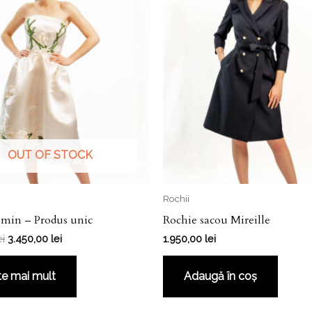
OUT OF STOCK
Rochii
smin – Produs unic
Rochie sacou Mireille
ei
3.450,00
lei
1.950,00
lei
te mai mult
Adaugă în coș