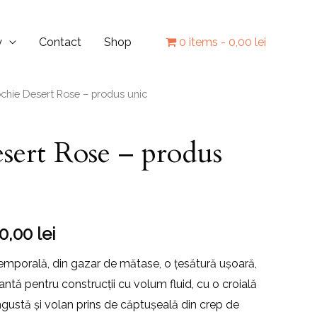
y
Contact
Shop
0 items
0,00 lei
chie Desert Rose – produs unic
sert Rose – produs
00,00
lei
emporală, din gazar de mătase, o țesătură ușoară,
antă pentru construcții cu volum fluid, cu o croială
 îngustă și volan prins de căptușeală din crep de