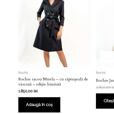
Rochii
Rochii
Rochie sacou Mirela – cu căptușeală de
Rochie Ja
vâscoză – ediție limitată
3.850,00
l
1.850,00
lei
Citeș
Adaugă în coș