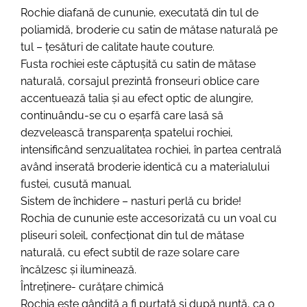
Rochie diafană de cununie, executată din tul de
poliamidă, broderie cu satin de mătase naturală pe
tul – țesături de calitate haute couture.
Fusta rochiei este căptușită cu satin de mătase
naturală, corsajul prezintă fronseuri oblice care
accentuează talia și au efect optic de alungire,
continuându-se cu o eșarfă care lasă să
dezvelească transparența spatelui rochiei,
intensificând senzualitatea rochiei, în partea centrală
având inserată broderie identică cu a materialului
fustei, cusută manual.
Sistem de închidere – nasturi perlă cu bride!
Rochia de cununie este accesorizată cu un voal cu
pliseuri soleil, confecționat din tul de mătase
naturală, cu efect subtil de raze solare care
încălzesc și iluminează.
Întreținere- curățare chimică
Rochia este gândită a fi purtată și după nuntă, ca o