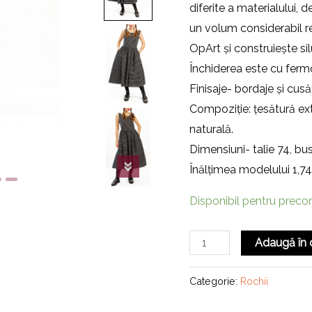
diferite a materialului, 
un volum considerabil rea
OpArt și construiește si
Închiderea este cu fermo
Finisaje- bordaje și cusăt
Compoziție: țesătură ex
naturală.
Dimensiuni- talie 74, bus
Înălțimea modelului 1,7
Disponibil pentru prec
Cantitate
Adaugă în 
Rochie
Wednesday
Categorie:
Rochii
-