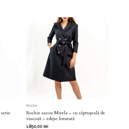
Rochii
serie
Rochie sacou Mirela – cu căptușeală de
vâscoză – ediție limitată
1.850,00
lei