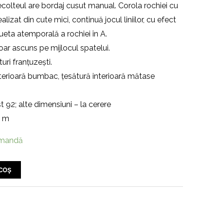
decolteul are bordaj cusut manual. Corola rochiei cu
lizat din cute mici, continuă jocul liniilor, cu efect
lueta atemporală a rochiei în A.
ar ascuns pe mijlocul spatelui.
uri franțuzești.
terioară bumbac, țesătură interioară mătase
t 92; alte dimensiuni – la cerere
4 m
omandă
coș