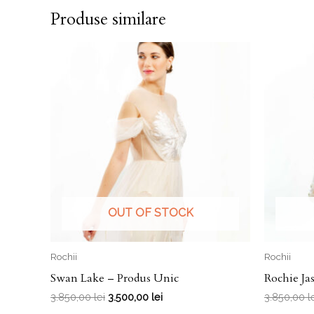
Produse similare
OUT OF STOCK
Rochii
Rochii
Swan Lake – Produs Unic
Rochie Ja
3.850,00
lei
3.500,00
lei
3.850,00
l