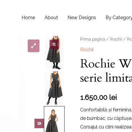
Home
About
New Designs
By Categor
Prima pagină
/
Rochii
/ Ro
Rochii
Rochie We
serie limit
1.650,00
lei
Confortabilă și feminin
de bumbac, cu căptușea
Corsajul cu clini realizea