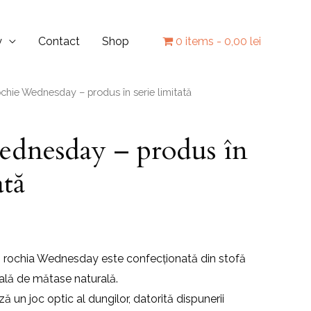
y
Contact
Shop
0 items
0,00 lei
chie Wednesday – produs în serie limitată
dnesday – produs în
ată
ă, rochia Wednesday este confecționată din stofă
lă de mătase naturală.
ză un joc optic al dungilor, datorită dispunerii