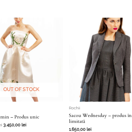
produs
în
serie
limitată
OUT OF STOCK
Rochii
Sacou Wednesday – produs în 
smin – Produs unic
limitată
ei
3.450,00
lei
1.650,00
lei